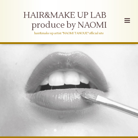
HAIR&MAKE UP LAB
produce by NAOMI
hair&make up artist "NAOMI TANOUE" official site